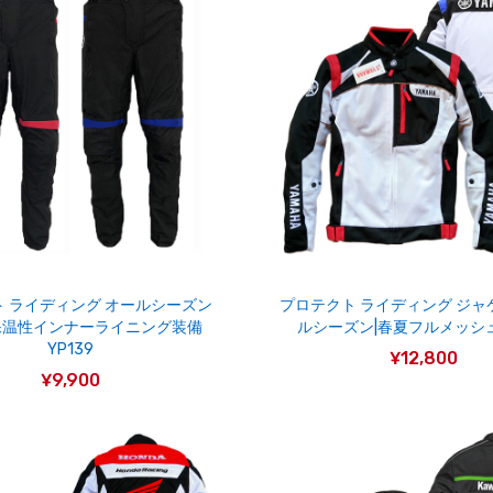
 ライディング オールシーズン
プロテクト ライディング ジャ
保温性インナーライニング装備
ルシーズン|春夏フルメッシュ|
YP139
¥12,800
¥9,900