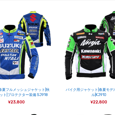
春夏フルメッシュジャケット|秋
バイク用ジャケット|春夏モデ
ト|プロテクター装備 SJ918
ル|KJ910
¥23,800
¥22,800