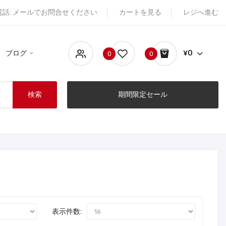
電話: メールでお問合せください
カートを見る
レジへ進む
ブログ
¥0
0
0
検索
期間限定セール
表示件数: