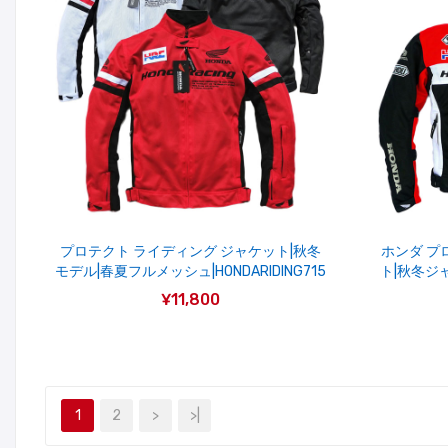
プロテクト ライディング ジャケット|秋冬
ホンダ プ
モデル|春夏フルメッシュ|HONDARIDING715
ト|秋冬ジ
¥11,800
1
2
>
>|