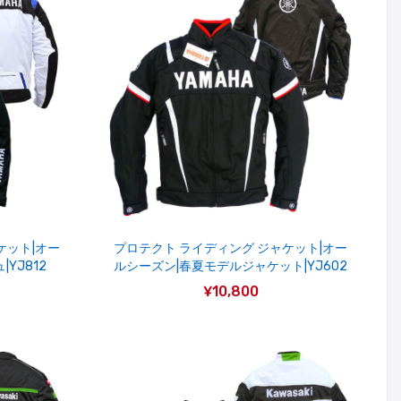
ケット|オー
プロテクト ライディング ジャケット|オー
YJ812
ルシーズン|春夏モデルジャケット|YJ602
¥10,800