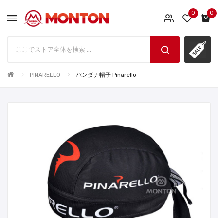
0
0
PINARELLO
バンダナ帽子 Pinarello