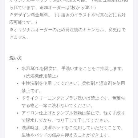
オリジナルキャップ：5枚から注文可能。（初回は生産数が限
られています、追加オーダーは1枚からOK！）
※デザイン料金無料。（手描きのイラストや写真などにも対
応可能です。）
※オリジナルオーダーのため発注後のキャンセル、変更はで
きません。
洗い方
水温30℃を限度に、手洗いすることをご推奨します。
（洗濯機使用禁止）
中性洗剤を使用してください。柔軟剤と漂白剤を使用
禁止です。
ドライクリーニングとブラシ洗いは禁止です、色落ち
する物と一緒に洗わないでください。
アイロン仕上げとタンブル乾燥は禁止で、軽く手絞り
で脱水してから、つり干しで干してください。
洗濯時は、洗濯ネットをご使用していただくことで、
生地やパッドの傷みを抑えることができます。