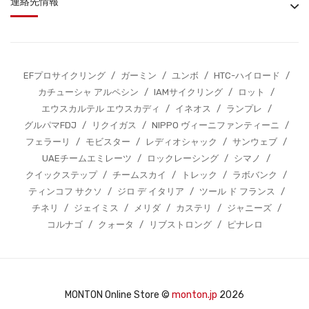
連絡先情報
EFプロサイクリング
/
ガーミン
/
ユンボ
/
HTC-ハイロード
/
カチューシャ アルペシン
/
IAMサイクリング
/
ロット
/
エウスカルテル エウスカディ
/
イネオス
/
ランプレ
/
グルパマFDJ
/
リクイガス
/
NIPPO ヴィーニファンティーニ
/
フェラーリ
/
モビスター
/
レディオシャック
/
サンウェブ
/
UAEチームエミレーツ
/
ロックレーシング
/
シマノ
/
クイックステップ
/
チームスカイ
/
トレック
/
ラボバンク
/
ティンコフ サクソ
/
ジロ デ イタリア
/
ツール ド フランス
/
チネリ
/
ジェイミス
/
メリダ
/
カステリ
/
ジャニーズ
/
コルナゴ
/
クォータ
/
リブストロング
/
ピナレロ
MONTON Online Store ©
monton.jp
2026