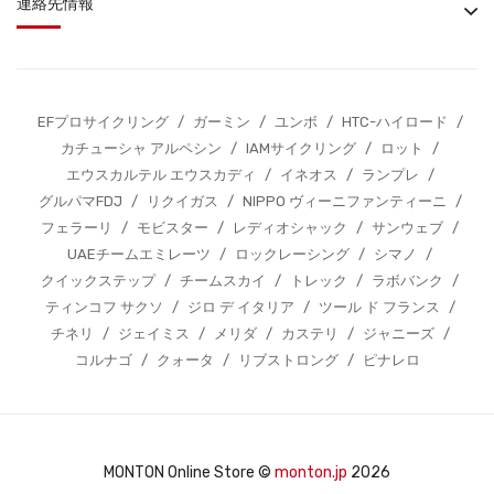
連絡先情報
EFプロサイクリング
/
ガーミン
/
ユンボ
/
HTC-ハイロード
/
カチューシャ アルペシン
/
IAMサイクリング
/
ロット
/
エウスカルテル エウスカディ
/
イネオス
/
ランプレ
/
グルパマFDJ
/
リクイガス
/
NIPPO ヴィーニファンティーニ
/
フェラーリ
/
モビスター
/
レディオシャック
/
サンウェブ
/
UAEチームエミレーツ
/
ロックレーシング
/
シマノ
/
クイックステップ
/
チームスカイ
/
トレック
/
ラボバンク
/
ティンコフ サクソ
/
ジロ デ イタリア
/
ツール ド フランス
/
チネリ
/
ジェイミス
/
メリダ
/
カステリ
/
ジャニーズ
/
コルナゴ
/
クォータ
/
リブストロング
/
ピナレロ
MONTON Online Store ©
monton.jp
2026