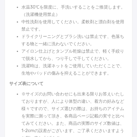
水温30℃を限度に、手洗いすることをご推奨します。
（洗濯機使用禁止）
中性洗剤を使用してください。柔軟剤と漂白剤を使用
禁止です。
ドライクリーニングとブラシ洗いは禁止です、色落ち
する物と一緒に洗わないでください。
アイロン仕上げとタンブル乾燥は禁止で、軽く手絞り
で脱水してから、つり干しで干してください。
洗濯時は、洗濯ネットをご使用していただくことで、
生地やパッドの傷みを抑えることができます。
サイズ表について
※サイズのお問い合わせにも出来る限りお答えいたし
ておりますが、人により体型の違い、着方の好みなど
様々ですので、サイズ選びの際は、お持ちのアイテム
を実際に測って頂き、各商品ページ記載の実寸と比べ
てみてください。また、商品の実際のサイズ数値は、
1-2cmの誤差がございます、ご了承くださいますよう