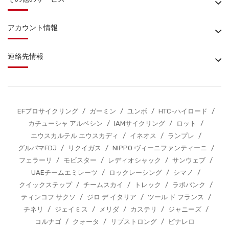
アカウント情報
連絡先情報
EFプロサイクリング
/
ガーミン
/
ユンボ
/
HTC-ハイロード
/
カチューシャ アルペシン
/
IAMサイクリング
/
ロット
/
エウスカルテル エウスカディ
/
イネオス
/
ランプレ
/
グルパマFDJ
/
リクイガス
/
NIPPO ヴィーニファンティーニ
/
フェラーリ
/
モビスター
/
レディオシャック
/
サンウェブ
/
UAEチームエミレーツ
/
ロックレーシング
/
シマノ
/
クイックステップ
/
チームスカイ
/
トレック
/
ラボバンク
/
ティンコフ サクソ
/
ジロ デ イタリア
/
ツール ド フランス
/
チネリ
/
ジェイミス
/
メリダ
/
カステリ
/
ジャニーズ
/
コルナゴ
/
クォータ
/
リブストロング
/
ピナレロ