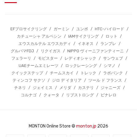
EFプロサイクリング
/
ガーミン
/
ユンボ
/
HTC-ハイロード
/
カチューシャ アルペシン
/
IAMサイクリング
/
ロット
/
エウスカルテル エウスカディ
/
イネオス
/
ランプレ
/
グルパマFDJ
/
リクイガス
/
NIPPO ヴィーニファンティーニ
/
フェラーリ
/
モビスター
/
レディオシャック
/
サンウェブ
/
UAEチームエミレーツ
/
ロックレーシング
/
シマノ
/
クイックステップ
/
チームスカイ
/
トレック
/
ラボバンク
/
ティンコフ サクソ
/
ジロ デ イタリア
/
ツール ド フランス
/
チネリ
/
ジェイミス
/
メリダ
/
カステリ
/
ジャニーズ
/
コルナゴ
/
クォータ
/
リブストロング
/
ピナレロ
MONTON Online Store ©
monton.jp
2026