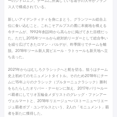
ーのシトロエン。チームに所属している選手の大半がフラン
ス人で構成されている。
新しいアイデンティティを身にまとう。グランツール総合上
位に食い込むこと。これこそアルプスの麓に本拠地を構える
今チームが、1992年創設時から高らかに掲げてきた目標だっ
た。ただし2015年ツールから絶対的リーダーとして総合争い
を繰り広げてきたロマン・バルデが、昨季限りでチームを離
脱。2018年ツール新人賞ピエール・ラトゥールも新天地へ立
ち去った。
2021年からはむしろクラシックへと舵を切る。狙うはチーム
史上初めてのモニュメントタイトル。そのため2018年にチー
ムに15年ぶりのクラシック（ブルターニュクラシック）勝利
をもたらしたオリバー・ナーセンに加え、2017年パリ〜ルー
ベ覇者にしてリオ五輪金メダリストのグレッグ・ファンアー
ヴェルマートと、2018年リエージュ〜バストーニュ〜リエー
ジュ覇者ボブ・ユンゲルスという、2人の「モニュメント」覇
者を新たに獲得した。