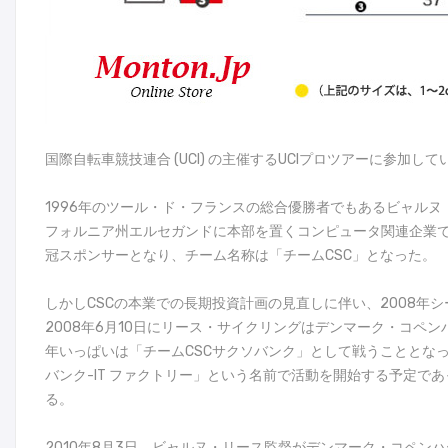
国際自転車競技連合 (UCI) の主催するUCIプロツアーに参
1996年のツール・ド・フランスの総合優勝者でもあるビャルヌ
フォルニア州エルセガンドに本部を置くコンピュータ関連企業であるコンピュー
冠スポンサーとなり、チーム名称は「チームCSC」となった。
しかしCSCの本業での長期投資計画の見直しに伴い、2008
2008年6月10日にリース・サイクリングはデンマーク・コペ
年いっぱいは「チームCSCサクソバンク」として戦うこととな
バンク-IT ファクトリー」という名前で活動を開始する予定で
る。
2010年8月3日、ビャルヌ・リース監督がデンマーク・コペ