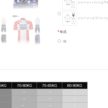
ジャージ＋パンツ上下セット
ジャージ＋ビブパンツ上下セ
年式
1番
2番
3番
4番
サイズ
S
M
L
XL