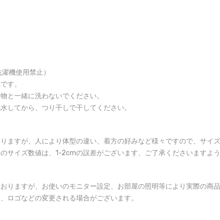
洗濯機使用禁止）
止です。
る物と一緒に洗わないでください。
脱水してから、つり干しで干してください。
おりますが、人により体型の違い、着方の好みなど様々ですので、サイ
のサイズ数値は、1-2cmの誤差がございます、ご了承くださいますよ
ておりますが、お使いのモニター設定、お部屋の照明等により実際の商
様、ロゴなどの変更される場合がございます。