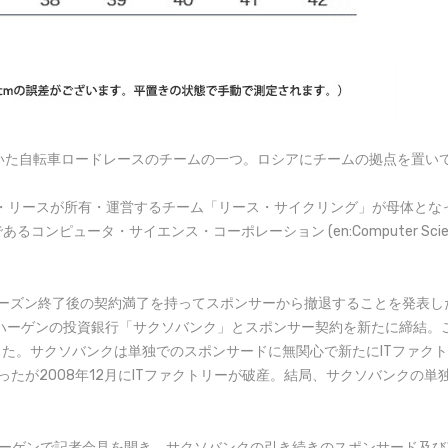
加していた自転車ロードレースのチームの一つ。ロシアにチームの拠点を置い
・リースが所有・運営するチーム「リース・サイクリング」が母体となって
タ・サイエンス・コーポレーション (en:Computer Sciences C
年シーズン終了後の契約満了を持ってスポンサーから撤退することを発表し
ンハーゲンの投資銀行「サクソバンク」とスポンサー契約を新たに締結。
った。サクソバンクは単独でのスポンサードに無関心で新たにITファクト
あったが2008年12月にITファクトリーが破産。結局、サクソバンク
ンハーゲンで記者会見を開き、サクソバンクの引き続きのスポンサード及