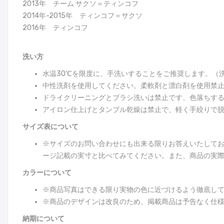
2013年 チーム サクソ＝ティンコフ
2014年-2015年 ティンコフ＝サクソ
2016年 ティンコフ
洗い方
水温30℃を限度に、手洗いすることをご推奨します。（
中性洗剤を使用してください。柔軟剤と漂白剤を使用禁
ドライクリーニングとブラシ洗いは禁止です、色落ちす
アイロン仕上げとタンブル乾燥は禁止で、軽く手絞りで
サイズ表について
※サイズのお問い合わせにも出来る限りお答えいたして
ージ記載の実寸と比べてみてください。また、商品の実際
カラーについて
※商品写真はできる限り実物の色に近づけるよう徹底し
※商品のデザインは改良のため、掲載商品は予告なく仕
納期について