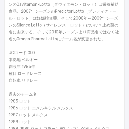
ンのDavitamon-Lotto（ダヴィタモン・ロット）は栄養補助
食品、2007年シーズンのPredictor Lotto（プレディクトー
ル・ロット）は妊娠検査薬、そして2008年～2009年シーズ
ンのSilence Lotto（サイレンス・ロット）はいびき止め薬の
名に由来する。そして2010年シーズンより商品名ではなく社
名のOmega Pharma Lottoにチーム名が変更された。
UCIコード OLO
本拠地 ベルギー
創設年 1985年
種目 ロードレース
自転車 リドレー
過去のチーム名
1985 ロット
1986 ロット エメルキシル メルクス
1987 ロット メルクス
1988 ロット
1988–1989 ロット フラーンデレン ヨング Mbk メルクス