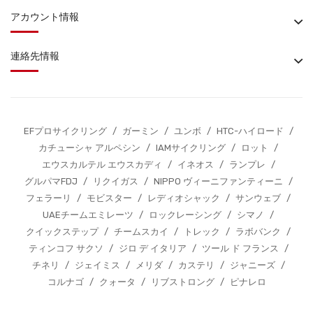
アカウント情報
連絡先情報
EFプロサイクリング
/
ガーミン
/
ユンボ
/
HTC-ハイロード
/
カチューシャ アルペシン
/
IAMサイクリング
/
ロット
/
エウスカルテル エウスカディ
/
イネオス
/
ランプレ
/
グルパマFDJ
/
リクイガス
/
NIPPO ヴィーニファンティーニ
/
フェラーリ
/
モビスター
/
レディオシャック
/
サンウェブ
/
UAEチームエミレーツ
/
ロックレーシング
/
シマノ
/
クイックステップ
/
チームスカイ
/
トレック
/
ラボバンク
/
ティンコフ サクソ
/
ジロ デ イタリア
/
ツール ド フランス
/
チネリ
/
ジェイミス
/
メリダ
/
カステリ
/
ジャニーズ
/
コルナゴ
/
クォータ
/
リブストロング
/
ピナレロ