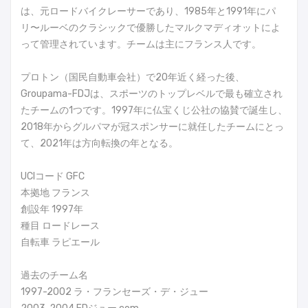
は、元ロードバイクレーサーであり、1985年と1991年にパ
リ〜ルーベのクラシックで優勝したマルクマディオットによ
って管理されています。チームは主にフランス人です。
プロトン（国民自動車会社）で20年近く経った後、
Groupama-FDJは、スポーツのトップレベルで最も確立され
たチームの1つです。1997年に仏宝くじ公社の協賛で誕生し、
2018年からグルパマが冠スポンサーに就任したチームにとっ
て、2021年は方向転換の年となる。
UCIコード GFC
本拠地 フランス
創設年 1997年
種目 ロードレース
自転車 ラピエール
過去のチーム名
1997-2002 ラ・フランセーズ・デ・ジュー