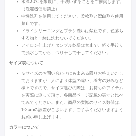
水温30℃を限度に、手洗いすることをご推奨します。
（洗濯機使用禁止）
中性洗剤を使用してください。柔軟剤と漂白剤を使用
禁止です。
ドライクリーニングとブラシ洗いは禁止です、色落ち
する物と一緒に洗わないでください。
アイロン仕上げとタンブル乾燥は禁止で、軽く手絞り
で脱水してから、つり干しで干してください。
サイズ表について
※サイズのお問い合わせにも出来る限りお答えいたし
ておりますが、人により体型の違い、着方の好みなど
様々ですので、サイズ選びの際は、お持ちのアイテム
を実際に測って頂き、各商品ページ記載の実寸と比べ
てみてください。また、商品の実際のサイズ数値は、
1-2cmの誤差がございます、ご了承くださいますよう
お願い申し上げます。
カラーについて