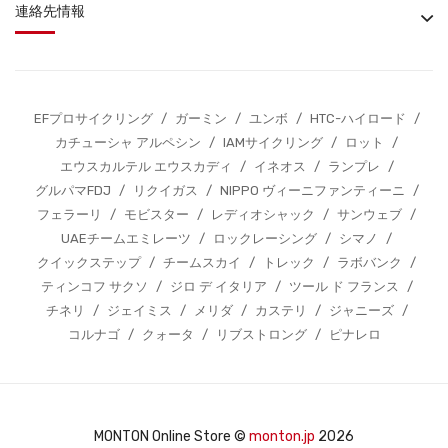
連絡先情報
EFプロサイクリング
/
ガーミン
/
ユンボ
/
HTC-ハイロード
/
カチューシャ アルペシン
/
IAMサイクリング
/
ロット
/
エウスカルテル エウスカディ
/
イネオス
/
ランプレ
/
グルパマFDJ
/
リクイガス
/
NIPPO ヴィーニファンティーニ
/
フェラーリ
/
モビスター
/
レディオシャック
/
サンウェブ
/
UAEチームエミレーツ
/
ロックレーシング
/
シマノ
/
クイックステップ
/
チームスカイ
/
トレック
/
ラボバンク
/
ティンコフ サクソ
/
ジロ デ イタリア
/
ツール ド フランス
/
チネリ
/
ジェイミス
/
メリダ
/
カステリ
/
ジャニーズ
/
コルナゴ
/
クォータ
/
リブストロング
/
ピナレロ
MONTON Online Store ©
monton.jp
2026