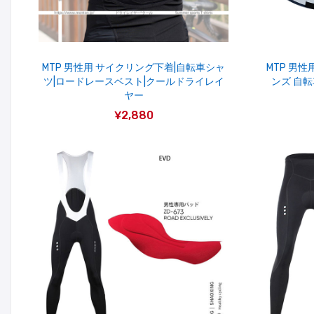
MTP 男性用 サイクリング下着|自転車シャ
MTP 男
ツ|ロードレースベスト|クールドライレイ
ンズ 自転
ヤー
¥2,880