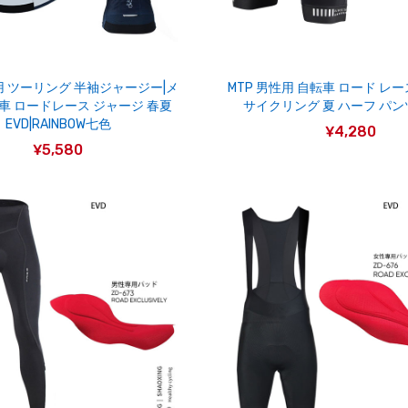
性用 ツーリング 半袖ジャージー|メ
MTP 男性用 自転車 ロード レー
車 ロードレース ジャージ 春夏
サイクリング 夏 ハーフ パン
EVD|RAINBOW七色
¥4,280
¥5,580