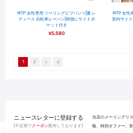
MTP 女性専用 ツーリングビブパンツ|夏 レ
MTP 女
ディース 自転車レーパン|両側にサイドポ
室内サイク
ケット付き
¥5,580
1
2
>
>|
ニュースレターに登録する
当店のメーリングリ
(不定期で
クーポン
配布しております)
報、特別オファー、