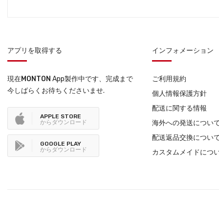
アプリを取得する
インフォメーション
現在
MONTON
App製作中です、完成まで
ご利用規約
今しばらくお待ちくださいませ.
個人情報保護方針
配送に関する情報
APPLE STORE
からダウンロード
海外への発送につい
配送返品交換につい
GOOGLE PLAY
からダウンロード
カスタムメイドにつ