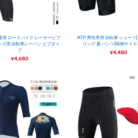
性 夏用 ロードバイク レーサービブ
MTP 男性専用 自転車 ショーツ
ンズ用 自転車レーパン ビブタイ
リング 夏 パンツ|両側サイ
プ
¥4,480
¥4,680