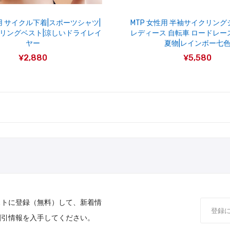
性用 サイクル下着|スポーツシャツ|
MTP 女性用 半袖サイクリング
リングベスト|涼しいドライレイ
レディース 自転車 ロードレー
ヤー
夏物|レインボー七
¥2,880
¥5,580
ストに登録（無料）して、新着情
割引情報を入手してください。