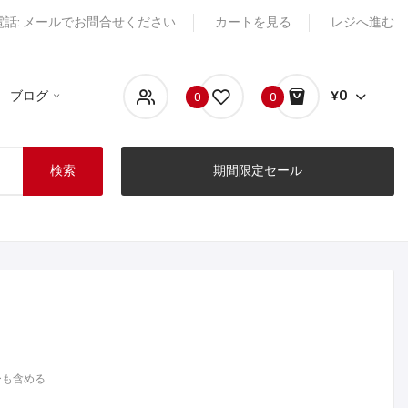
電話: メールでお問合せください
カートを見る
レジへ進む
ブログ
¥0
0
0
検索
期間限定セール
ーも含める