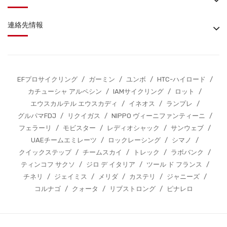
連絡先情報
EFプロサイクリング
/
ガーミン
/
ユンボ
/
HTC-ハイロード
/
カチューシャ アルペシン
/
IAMサイクリング
/
ロット
/
エウスカルテル エウスカディ
/
イネオス
/
ランプレ
/
グルパマFDJ
/
リクイガス
/
NIPPO ヴィーニファンティーニ
/
フェラーリ
/
モビスター
/
レディオシャック
/
サンウェブ
/
UAEチームエミレーツ
/
ロックレーシング
/
シマノ
/
クイックステップ
/
チームスカイ
/
トレック
/
ラボバンク
/
ティンコフ サクソ
/
ジロ デ イタリア
/
ツール ド フランス
/
チネリ
/
ジェイミス
/
メリダ
/
カステリ
/
ジャニーズ
/
コルナゴ
/
クォータ
/
リブストロング
/
ピナレロ