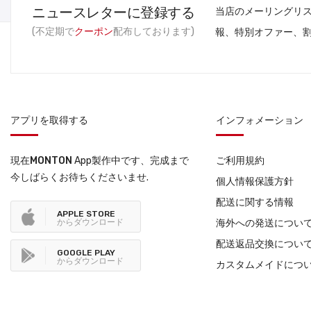
ニュースレターに登録する
当店のメーリングリ
(不定期で
クーポン
配布しております)
報、特別オファー、
アプリを取得する
インフォメーション
現在
MONTON
App製作中です、完成まで
ご利用規約
今しばらくお待ちくださいませ.
個人情報保護方針
配送に関する情報
APPLE STORE
からダウンロード
海外への発送につい
配送返品交換につい
GOOGLE PLAY
からダウンロード
カスタムメイドにつ