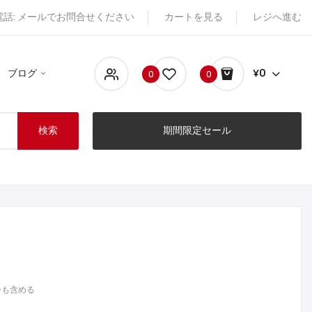
電話: メールでお問合せください
カートを見る
レジへ進む
ブログ
¥0
0
0
検索
期間限定セール
ーも含める