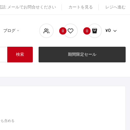
電話: メールでお問合せください
カートを見る
レジへ進む
ブログ
¥0
0
0
検索
期間限定セール
ーも含める