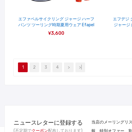
エファペルサイクリング ジャージ ハーフ
エフデジ 
パンツ ツーリング時期夏用ウェア Efapel
ジャージ 
¥3,600
1
2
3
4
>
>|
ニュースレターに登録する
当店のメーリングリ
(不定期で
クーポン
配布しております)
報、特別オファー、