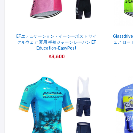
EFエデュケーション・イージーポスト サイ
Glassd
クルウェア 夏用 半袖ジャージ レーパン EF
ェア ロー
Education-EasyPost
¥3,600