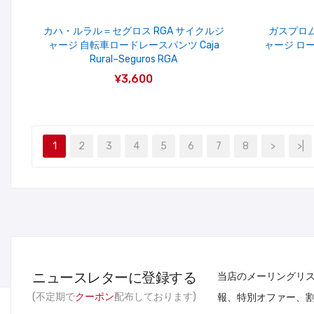
カハ・ルラル＝セグロス RGA サイクルジ
ガスプロム
ャージ 自転車ロードレースパンツ Caja
ャージ ロー
Rural–Seguros RGA
¥3,600
1
2
3
4
5
6
7
8
>
>|
ニュースレターに登録する
当店のメーリングリ
(不定期で
クーポン
配布しております)
報、特別オファー、