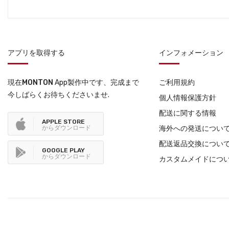
アプリを取得する
インフォメーション
現在
MONTON
App製作中です、完成まで
ご利用規約
今しばらくお待ちくださいませ.
個人情報保護方針
配送に関する情報
APPLE STORE
からダウンロード
海外への発送につい
配送返品交換につい
GOOGLE PLAY
からダウンロード
カスタムメイドにつ