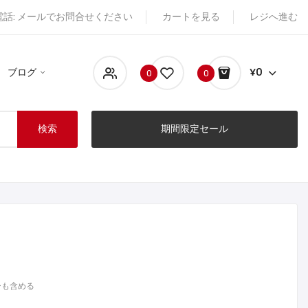
電話: メールでお問合せください
カートを見る
レジへ進む
ブログ
¥0
0
0
検索
期間限定セール
ーも含める