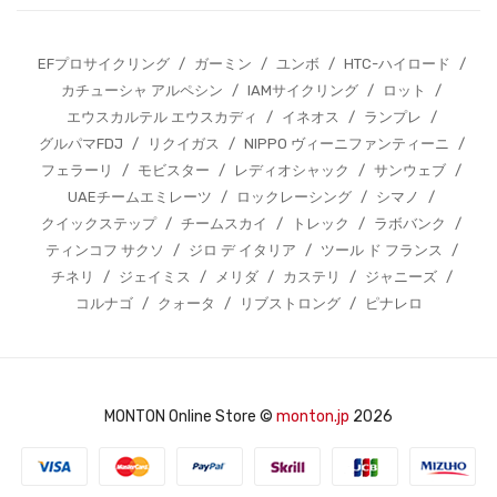
EFプロサイクリング
/
ガーミン
/
ユンボ
/
HTC-ハイロード
/
カチューシャ アルペシン
/
IAMサイクリング
/
ロット
/
エウスカルテル エウスカディ
/
イネオス
/
ランプレ
/
グルパマFDJ
/
リクイガス
/
NIPPO ヴィーニファンティーニ
/
フェラーリ
/
モビスター
/
レディオシャック
/
サンウェブ
/
UAEチームエミレーツ
/
ロックレーシング
/
シマノ
/
クイックステップ
/
チームスカイ
/
トレック
/
ラボバンク
/
ティンコフ サクソ
/
ジロ デ イタリア
/
ツール ド フランス
/
チネリ
/
ジェイミス
/
メリダ
/
カステリ
/
ジャニーズ
/
コルナゴ
/
クォータ
/
リブストロング
/
ピナレロ
MONTON Online Store ©
monton.jp
2026